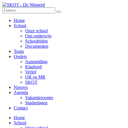
Home
School
Onze school
Ons onderwijs
Schooltijden
Documenten
Team
Ouders
Aanmelding
Klasbord
Verlof
OR en MR
SKOT
Nieuws
Agenda
Vakantierooster
Studiedagen
Contact
Home
School
Onze school