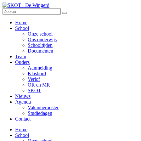
Home
School
Onze school
Ons onderwijs
Schooltijden
Documenten
Team
Ouders
Aanmelding
Klasbord
Verlof
OR en MR
SKOT
Nieuws
Agenda
Vakantierooster
Studiedagen
Contact
Home
School
Onze school